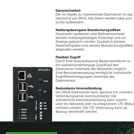
Datensicherheit
Der im Objekt zu montierende Datenserver ist das
Herzstück von APLIS. Alle Daten werden lokal und
sicher aufbewahrt.
Meldungsbezogene Brandschutzgrafiken
Feuerwehr-Laufkarten und Maßnahmentexte
können meldungsbezogen hinterlegt und zur
Anzeige gebracht werden. Zusätzlich können
Feuerwehrpläne und weitere Brandschutzgrafiken
abgerufen werden.
Flexibler Zugriff
Durch eine browserbasierte Bedienoberfläche ist
ein standortunabhängige Zugriff auf den
Datenserver innerhalb des Netzwerks möglich.
Eine Benutzerverwaltung ermöglicht individuelle
Zugriffsberechtigungen innerhalb des
Datenservers.
Redundante Interverbindung
Der APLIS-Datenserver kann optional mit unserem
Verbindungsserver kommunizieren. Die
erforderliche Internetverbindung kann sowohl
über ein Netzwerk oder via integriertem LTE-Modul
realisiert werden. Die LTE-Verbindung kann als
Backup verwendet werden.