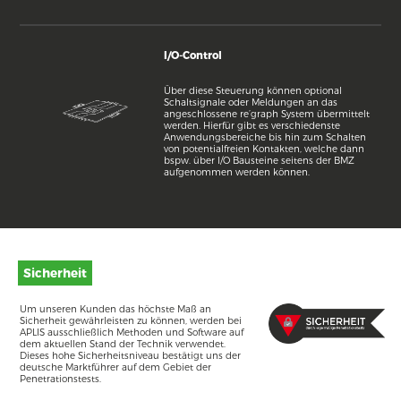
I/O-Control
Über diese Steuerung können optional
Schaltsignale oder Meldungen an das
angeschlossene re’graph System übermittelt
werden. Hierfür gibt es verschiedenste
Anwendungsbereiche bis hin zum Schalten
von potentialfreien Kontakten, welche dann
bspw. über I/O Bausteine seitens der BMZ
aufgenommen werden können.
Sicherheit
Um unseren Kunden das höchste Maß an
Sicherheit gewährleisten zu können, werden bei
APLIS ausschließlich Methoden und Software auf
dem aktuellen Stand der Technik verwendet.
Dieses hohe Sicherheitsniveau bestätigt uns der
deutsche Marktführer auf dem Gebiet der
Penetrationstests.