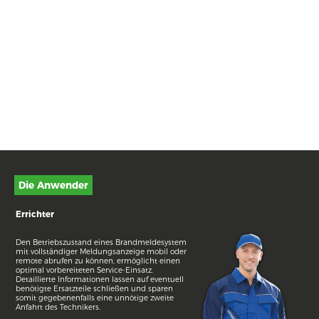
Die Anwender
Errichter
Den Betriebszustand eines Brandmeldesystem
mit vollständiger Meldungsanzeige mobil oder
remote abrufen zu können, ermöglicht einen
optimal vorbereiteten Service-Einsatz.
Detaillierte Informationen lassen auf eventuell
benötigte Ersatzteile schließen und sparen
somit gegebenenfalls eine unnötige zweite
Anfahrt des Technikers.